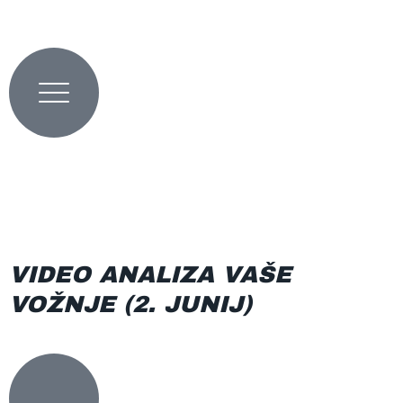
Preskoči
na
vsebino
0
0,00
€
VIDEO ANALIZA VAŠE
VOŽNJE (2. JUNIJ)