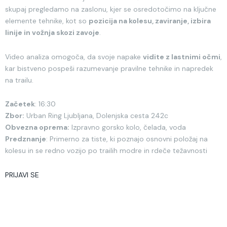
skupaj pregledamo na zaslonu, kjer se osredotočimo na ključne
elemente tehnike, kot so
pozicija na kolesu, zaviranje, izbira
linije in vožnja skozi zavoje
.
Video analiza omogoča, da svoje napake
vidite z lastnimi očmi
,
kar bistveno pospeši razumevanje pravilne tehnike in napredek
na trailu.
Začetek
: 16:30
Zbor:
Urban Ring Ljubljana, Dolenjska cesta 242c
Obvezna oprema:
Izpravno gorsko kolo, čelada, voda
Predznanje
: Primerno za tiste, ki poznajo osnovni položaj na
kolesu in se redno vozijo po trailih modre in rdeče težavnosti
PRIJAVI SE