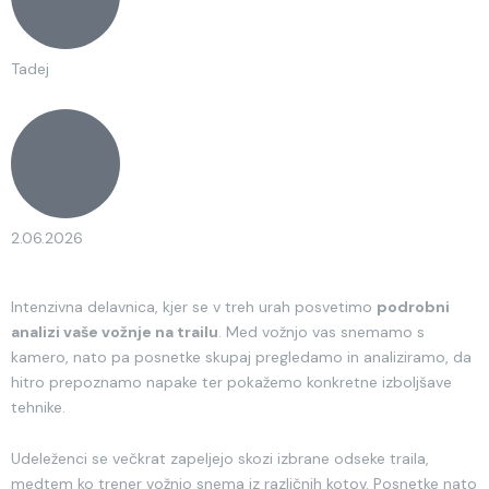
Tadej
2.06.2026
Intenzivna delavnica, kjer se v treh urah posvetimo
podrobni
analizi vaše vožnje na trailu
. Med vožnjo vas snemamo s
kamero, nato pa posnetke skupaj pregledamo in analiziramo, da
hitro prepoznamo napake ter pokažemo konkretne izboljšave
tehnike.
Udeleženci se večkrat zapeljejo skozi izbrane odseke traila,
medtem ko trener vožnjo snema iz različnih kotov. Posnetke nato