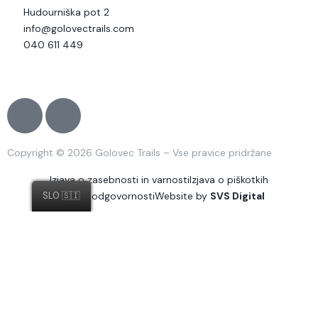
Hudourniška pot 2
info@golovectrails.com
040 611 449
J
J
k
k
i
i
Copyright © 2026 Golovec Trails – Vse pravice pridržane
-
-
f
i
Izjava o zasebnosti in varnosti
Izjava o piškotkih
a
n
Izjava o odgovornosti
Website by
SVS Digital
SLO 🇸🇮
c
s
e
t
b
a
o
g
o
r
k
a