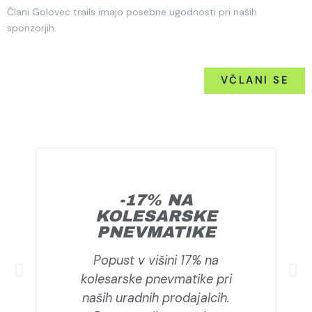
Člani Golovec trails imajo posebne ugodnosti pri naših
sponzorjih.
VČLANI SE
-17% NA
KOLESARSKE
PNEVMATIKE
Popust v višini 17% na
kolesarske pnevmatike pri
naših uradnih prodajalcih.