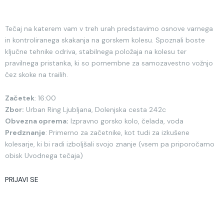
Tečaj na katerem vam v treh urah predstavimo osnove varnega
in kontroliranega skakanja na gorskem kolesu. Spoznali boste
ključne tehnike odriva, stabilnega položaja na kolesu ter
pravilnega pristanka, ki so pomembne za samozavestno vožnjo
čez skoke na trailih.
Začetek
: 16:00
Zbor:
Urban Ring Ljubljana, Dolenjska cesta 242c
Obvezna oprema:
Izpravno gorsko kolo, čelada, voda
Predznanje
: Primerno za začetnike, kot tudi za izkušene
kolesarje, ki bi radi izboljšali svojo znanje (vsem pa priporočamo
obisk Uvodnega tečaja)
PRIJAVI SE