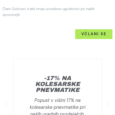
Člani Golovec trails imajo posebne ugodnosti pri naših
sponzorjih.
VČLANI SE
-17% NA
KOLESARSKE
PNEVMATIKE
Popust v višini 17% na
kolesarske pnevmatike pri
naših uradnih prodajalcih.