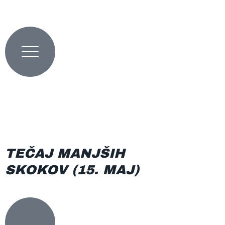
Preskoči
na
vsebino
0
0,00
€
TEČAJ MANJŠIH
SKOKOV (15. MAJ)