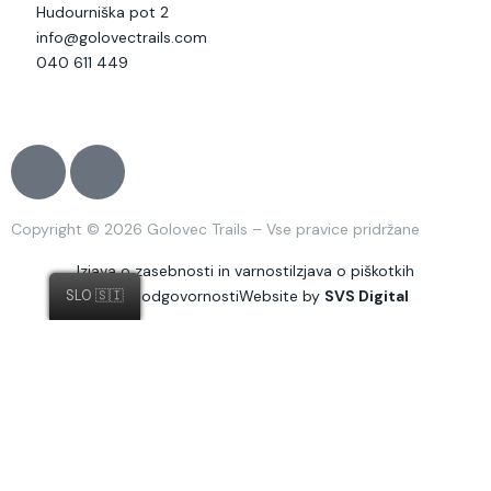
Hudourniška pot 2
info@golovectrails.com
040 611 449
J
J
k
k
i
i
Copyright © 2026 Golovec Trails – Vse pravice pridržane
-
-
f
i
Izjava o zasebnosti in varnosti
Izjava o piškotkih
a
n
Izjava o odgovornosti
Website by
SVS Digital
SLO 🇸🇮
c
s
e
t
b
a
o
g
o
r
k
a
MOJ PROFIL
-
m